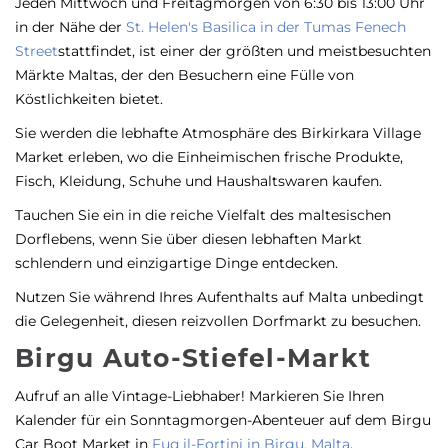
Jeden Mittwoch und Freitagmorgen von 6:30 bis 13:00 Uhr
in der Nähe der
St. Helen's Basilica in der Tumas Fenech
Street
stattfindet, ist einer der größten und meistbesuchten
Märkte Maltas, der den Besuchern eine Fülle von
Köstlichkeiten bietet.
Sie werden die lebhafte Atmosphäre des Birkirkara Village
Market erleben, wo die Einheimischen frische Produkte,
Fisch, Kleidung, Schuhe und Haushaltswaren kaufen.
Tauchen Sie ein in die reiche Vielfalt des maltesischen
Dorflebens, wenn Sie über diesen lebhaften Markt
schlendern und einzigartige Dinge entdecken.
Nutzen Sie während Ihres Aufenthalts auf Malta unbedingt
die Gelegenheit, diesen reizvollen Dorfmarkt zu besuchen.
Birgu Auto-Stiefel-Markt
Aufruf an alle Vintage-Liebhaber! Markieren Sie Ihren
Kalender für ein Sonntagmorgen-Abenteuer auf dem Birgu
Car Boot Market in
Fuq il-Fortini in Birgu, Malta
.