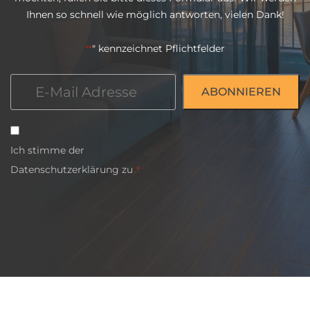
Ihnen so schnell wie möglich antworten, vielen Dank!
" kennzeichnet Pflichtfelder
"*
E-
Mail
*
Einwilligung
Ich stimme der
*
Datenschutzerklärung
zu
.*
CAPTCHA