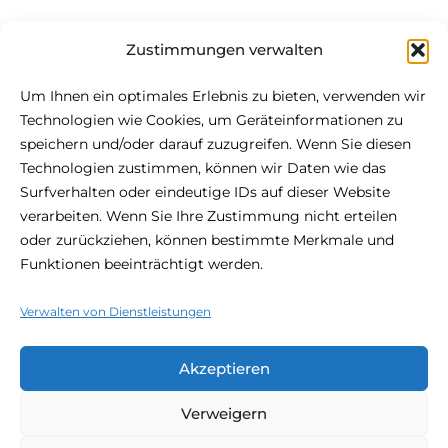
Zustimmungen verwalten
Um Ihnen ein optimales Erlebnis zu bieten, verwenden wir
Über Be.HOTEL
Technologien wie Cookies, um Geräteinformationen zu
speichern und/oder darauf zuzugreifen. Wenn Sie diesen
Technologien zustimmen, können wir Daten wie das
Das im Herzen von St. Julian's gelegene be.HOTEL ist die
Surfverhalten oder eindeutige IDs auf dieser Website
Definition von modernem städtischem Komfort. Das
verarbeiten. Wenn Sie Ihre Zustimmung nicht erteilen
zentral gelegene 4-Sterne-Hotel ist der perfekte Ort für
oder zurückziehen, können bestimmte Merkmale und
Ihren Besuch auf Malta, mit dem Strand in unmittelbarer
Funktionen beeinträchtigt werden.
Nähe und den Einkaufsmöglichkeiten und dem Nachtleben
vor der Haustür.
Verwalten von Dienstleistungen
Akzeptieren
Verweigern
© 2026 Be.hotel.