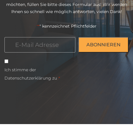
möchten, füllen Sie bitte dieses Formular aus! Wir werden
Ihnen so schnell wie möglich antworten, vielen Dank!
" kennzeichnet Pflichtfelder
"*
E-
Mail
*
Einwilligung
Ich stimme der
*
Datenschutzerklärung
zu
.*
CAPTCHA