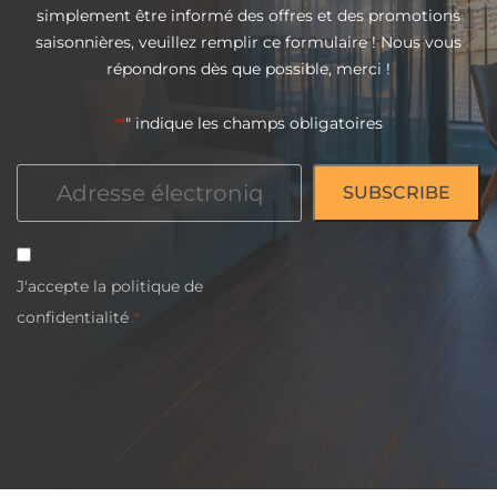
simplement être informé des offres et des promotions
saisonnières, veuillez remplir ce formulaire ! Nous vous
répondrons dès que possible, merci !
" indique les champs obligatoires
"*
Courriel
*
Consentement
J'accepte la
politique de
*
confidentialité
.*
CAPTCHA