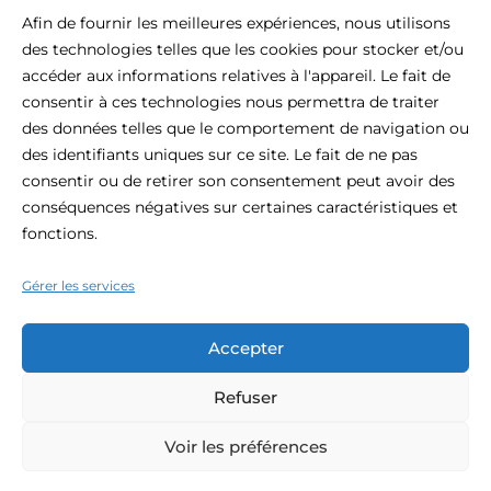
Afin de fournir les meilleures expériences, nous utilisons
des technologies telles que les cookies pour stocker et/ou
accéder aux informations relatives à l'appareil. Le fait de
consentir à ces technologies nous permettra de traiter
À Propos De Be.HOTEL
des données telles que le comportement de navigation ou
des identifiants uniques sur ce site. Le fait de ne pas
Situé au cœur de St Julian's, le be.HOTEL est la définition
consentir ou de retirer son consentement peut avoir des
même du confort urbain moderne. Cet hôtel 4 étoiles
conséquences négatives sur certaines caractéristiques et
bénéficie d'une situation centrale et constitue l'endroit idéal
fonctions.
pour votre visite de Malte, avec la plage à portée de main,
les boutiques et la vie nocturne à votre porte.
Gérer les services
Accepter
Refuser
© 2026 Be.hotel.
Voir les préférences
Politique de confidentialité
Termes et conditions