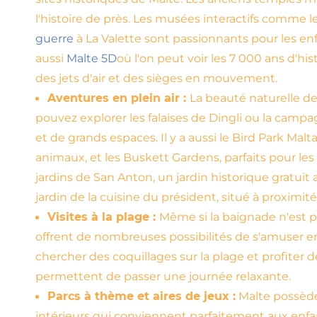
l'histoire de près. Les musées interactifs comme l
guerre
à La Valette sont passionnants pour les enfa
aussi
Malte 5D
où l'on peut voir les 7 000 ans d'his
des jets d'air et des sièges en mouvement.
Aventures en plein air :
La beauté naturelle de
pouvez explorer les falaises de Dingli ou la camp
et de grands espaces. Il y a aussi le Bird Park Malt
animaux, et les Buskett Gardens, parfaits pour les 
jardins de San Anton, un jardin historique gratuit
jardin de la cuisine du président, situé à proximité
Visites à la plage :
Même si la baignade n'est pa
offrent de nombreuses possibilités de s'amuser en
chercher des coquillages sur la plage et profiter 
permettent de passer une journée relaxante.
Parcs à thème et aires de jeux :
Malte possède 
intérieurs qui conviennent parfaitement aux enfa