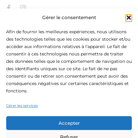
Gérer le consentement
Afin de fournir les meilleures expériences, nous utilisons
des technologies telles que les cookies pour stocker et/ou
accéder aux informations relatives à l'appareil. Le fait de
consentir à ces technologies nous permettra de traiter
À Propos De Be.HOTEL
des données telles que le comportement de navigation ou
des identifiants uniques sur ce site. Le fait de ne pas
Situé au cœur de St Julian's, le be.HOTEL est la définition
consentir ou de retirer son consentement peut avoir des
même du confort urbain moderne. Cet hôtel 4 étoiles
conséquences négatives sur certaines caractéristiques et
bénéficie d'une situation centrale et constitue l'endroit idéal
fonctions.
pour votre visite de Malte, avec la plage à portée de main,
les boutiques et la vie nocturne à votre porte.
Gérer les services
Accepter
Refuser