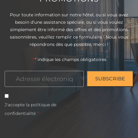
Pour toute information sur notre hôtel, ou si vous avez
besoin d'une assistance spéciale, ou si vous voulez
simplement être informé des offres et des promotions
saisonnières, veuillez remplir ce formulaire ! Nous vous
répondrons dès que possible, merci !
" indique les champs obligatoires
"*
Courriel
*
Consentement
J'accepte la
politique de
*
confidentialité
.*
CAPTCHA