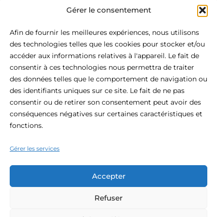
Gérer le consentement
Afin de fournir les meilleures expériences, nous utilisons
des technologies telles que les cookies pour stocker et/ou
accéder aux informations relatives à l'appareil. Le fait de
consentir à ces technologies nous permettra de traiter
À Propos De Be.HOTEL
des données telles que le comportement de navigation ou
des identifiants uniques sur ce site. Le fait de ne pas
Situé au cœur de St Julian's, le be.HOTEL est la définition
consentir ou de retirer son consentement peut avoir des
même du confort urbain moderne. Cet hôtel 4 étoiles
conséquences négatives sur certaines caractéristiques et
bénéficie d'une situation centrale et constitue l'endroit idéal
fonctions.
pour votre visite de Malte, avec la plage à portée de main,
les boutiques et la vie nocturne à votre porte.
Gérer les services
Accepter
Refuser
© 2026 Be.hotel.