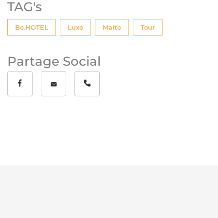
TAG's
Tags
Be.HOTEL
Luxe
Malte
Tour
Partage Social