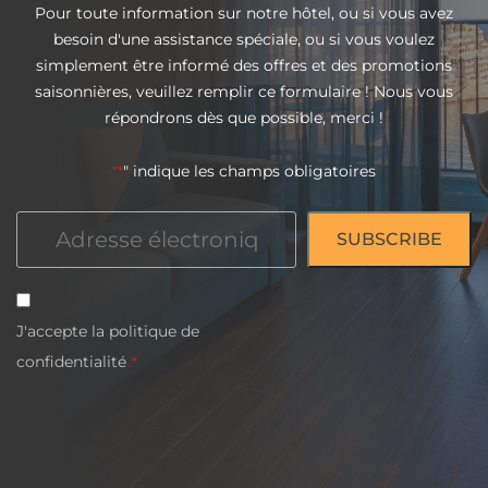
Pour toute information sur notre hôtel, ou si vous avez
besoin d'une assistance spéciale, ou si vous voulez
simplement être informé des offres et des promotions
saisonnières, veuillez remplir ce formulaire ! Nous vous
répondrons dès que possible, merci !
" indique les champs obligatoires
"*
Courriel
*
Consentement
J'accepte la
politique de
*
confidentialité
.*
CAPTCHA