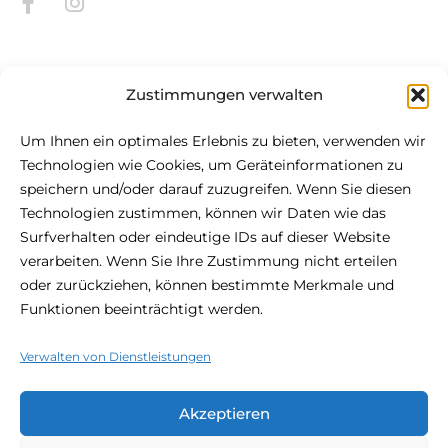
Zustimmungen verwalten
Um Ihnen ein optimales Erlebnis zu bieten, verwenden wir
Über Be.HOTEL
Technologien wie Cookies, um Geräteinformationen zu
speichern und/oder darauf zuzugreifen. Wenn Sie diesen
Technologien zustimmen, können wir Daten wie das
Das im Herzen von St. Julian's gelegene be.HOTEL ist die
Surfverhalten oder eindeutige IDs auf dieser Website
Definition von modernem städtischem Komfort. Das
verarbeiten. Wenn Sie Ihre Zustimmung nicht erteilen
zentral gelegene 4-Sterne-Hotel ist der perfekte Ort für
oder zurückziehen, können bestimmte Merkmale und
Ihren Besuch auf Malta, mit dem Strand in unmittelbarer
Funktionen beeinträchtigt werden.
Nähe und den Einkaufsmöglichkeiten und dem Nachtleben
vor der Haustür.
Verwalten von Dienstleistungen
Akzeptieren