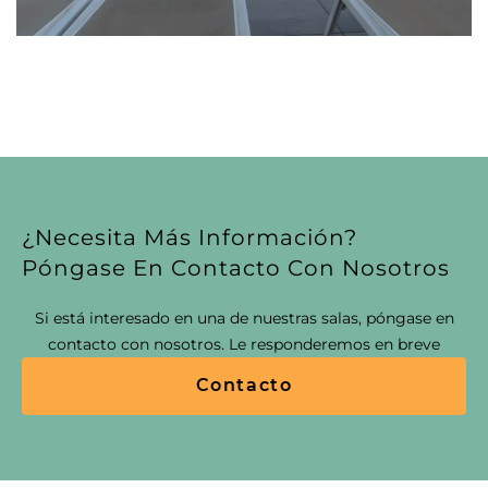
¿Necesita Más Información?
Póngase En Contacto Con Nosotros
Si está interesado en una de nuestras salas, póngase en
contacto con nosotros. Le responderemos en breve
Contacto