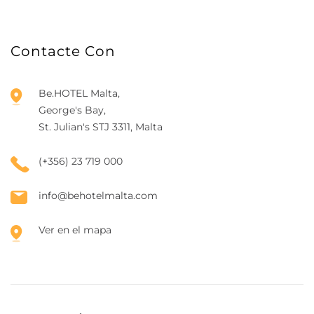
Contacte Con
Be.HOTEL Malta,
George's Bay,
St. Julian's STJ 3311, Malta
(+356) 23 719 000
info@behotelmalta.com
Ver en el mapa