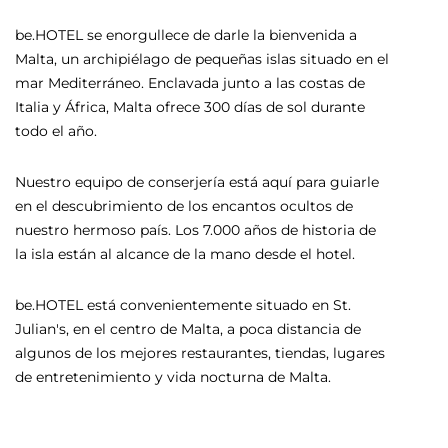
be.HOTEL se enorgullece de darle la bienvenida a
l
Nu
Malta, un archipiélago de pequeñas islas situado en el
en
mar Mediterráneo. Enclavada junto a las costas de
nu
Italia y África, Malta ofrece 300 días de sol durante
en
la
todo el año.
 y
be
Nuestro equipo de conserjería está aquí para guiarle
Ju
en el descubrimiento de los encantos ocultos de
al
nuestro hermoso país. Los 7.000 años de historia de
de
la isla están al alcance de la mano desde el hotel.
be.HOTEL está convenientemente situado en St.
Julian's, en el centro de Malta, a poca distancia de
algunos de los mejores restaurantes, tiendas, lugares
de entretenimiento y vida nocturna de Malta.