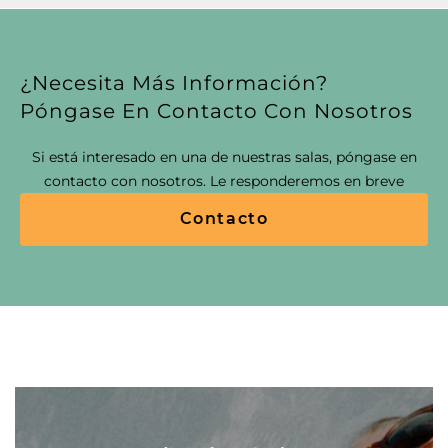
¿Necesita Más Información?
Póngase En Contacto Con Nosotros
Si está interesado en una de nuestras salas, póngase en
contacto con nosotros. Le responderemos en breve
Contacto