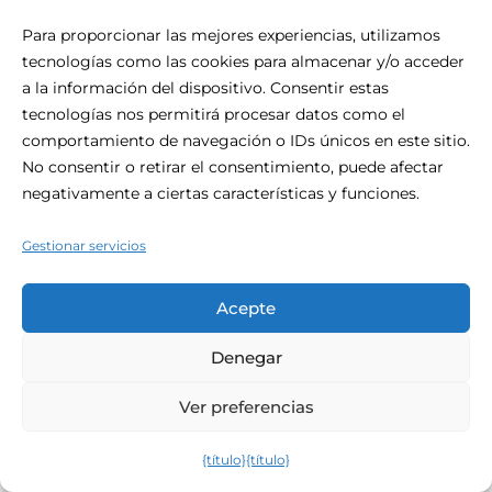
Nuestras instalaciones
Para proporcionar las mejores experiencias, utilizamos
Ofertas especiales
tecnologías como las cookies para almacenar y/o acceder
Ubicaciones
a la información del dispositivo. Consentir estas
tecnologías nos permitirá procesar datos como el
Blog
comportamiento de navegación o IDs únicos en este sitio.
Contacto
No consentir o retirar el consentimiento, puede afectar
Reservar ahora
negativamente a ciertas características y funciones.
Gestionar servicios
Acepte
Boletín De Noticias
Denegar
"
*
" indica campos obligatorios
Ver preferencias
Correo
{título}
{título}
electrónico