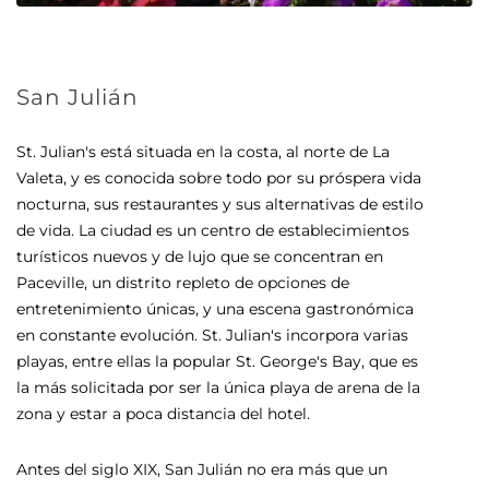
St
Va
no
de
San Julián
tu
ra
Pa
es
St. Julian's está situada en la costa, al norte de La
en
a
Valeta, y es conocida sobre todo por su próspera vida
en
nocturna, sus restaurantes y sus alternativas de estilo
pl
de vida. La ciudad es un centro de establecimientos
la
turísticos nuevos y de lujo que se concentran en
o
zo
Paceville, un distrito repleto de opciones de
entretenimiento únicas, y una escena gastronómica
An
en constante evolución. St. Julian's incorpora varias
ñas
p
playas, entre ellas la popular St. George's Bay, que es
ba
la más solicitada por ser la única playa de arena de la
sa
zona y estar a poca distancia del hotel.
pa
al
Antes del siglo XIX, San Julián no era más que un
ma