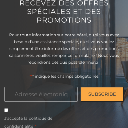
RECEVEZ DES OFFRES
SPÉCIALES ET DES
PROMOTIONS
Pour toute information sur notre hôtel, ou si vous avez
besoin d'une assistance spéciale, ou si vous voulez
simplement être informé des offres et des promotions
saisonnières, veuillez remplir ce formulaire ! Nous vous
répondrons dès que possible, merci !
" indique les champs obligatoires
"*
Courriel
*
Consentement
J'accepte la
politique de
*
confidentialité
.*