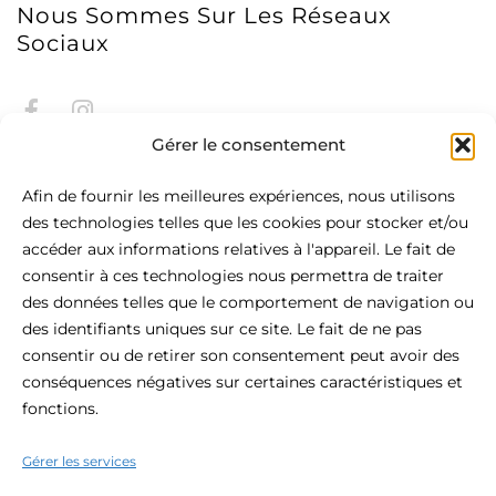
Nous Sommes Sur Les Réseaux
Sociaux
Gérer le consentement
Afin de fournir les meilleures expériences, nous utilisons
des technologies telles que les cookies pour stocker et/ou
accéder aux informations relatives à l'appareil. Le fait de
consentir à ces technologies nous permettra de traiter
À Propos De Be.HOTEL
des données telles que le comportement de navigation ou
des identifiants uniques sur ce site. Le fait de ne pas
Situé au cœur de St Julian's, le be.HOTEL est la définition
consentir ou de retirer son consentement peut avoir des
même du confort urbain moderne. Cet hôtel 4 étoiles
conséquences négatives sur certaines caractéristiques et
bénéficie d'une situation centrale et constitue l'endroit idéal
fonctions.
pour votre visite de Malte, avec la plage à portée de main,
les boutiques et la vie nocturne à votre porte.
Gérer les services