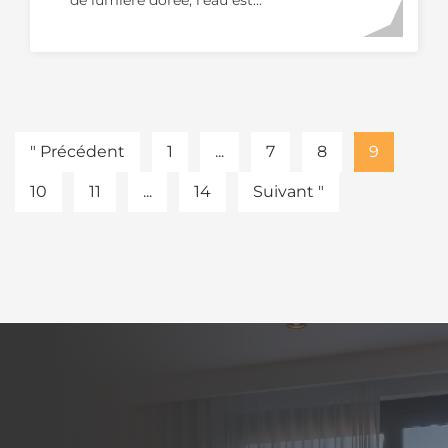
de lumière dorée, l'eau est...
" Précédent
1
...
7
8
9
10
11
...
14
Suivant "