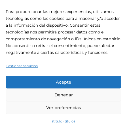
Para proporcionar las mejores experiencias, utilizamos
tecnologías como las cookies para almacenar y/o acceder
Acerca De Be.HOTEL
a la información del dispositivo. Consentir estas
tecnologías nos permitirá procesar datos como el
Situado en el corazón de San Julián, be.HOTEL es la
comportamiento de navegación o IDs únicos en este sitio.
definición de la comodidad urbana moderna. Este céntrico
No consentir o retirar el consentimiento, puede afectar
hotel de 4 estrellas es el lugar perfecto para su visita a
negativamente a ciertas características y funciones.
Malta, con la playa al alcance de la mano y las compras y la
vida nocturna a la puerta.
Gestionar servicios
Acepte
Denegar
© 2026 Be.hotel.
Ver preferencias
Política de privacidad
Términos y condiciones
{título}
{título}
DESARROLLADO POR