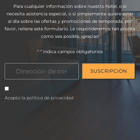
Para cualquier información sobre nuestro hotel, o si
necesita asistencia especial, o si simplemente quiere estar
al día sobre las ofertas y promociones de temporada, por
favor, rellene este formulario. Le responderemos tan pronto
como sea posible, ¡gracias!
"
" indica campos obligatorios
*
Correo
electrónico
*
Consentimiento
Acepto la
*
política
de
privacidad
.*
CAPTCHA