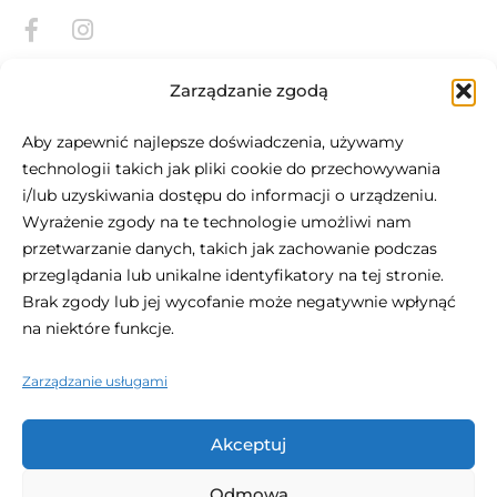
Zarządzanie zgodą
Aby zapewnić najlepsze doświadczenia, używamy
technologii takich jak pliki cookie do przechowywania
i/lub uzyskiwania dostępu do informacji o urządzeniu.
O Be.HOTEL
Wyrażenie zgody na te technologie umożliwi nam
przetwarzanie danych, takich jak zachowanie podczas
Położony w sercu St Julian's, be.HOTEL jest definicją
przeglądania lub unikalne identyfikatory na tej stronie.
nowoczesnego miejskiego komfortu. Ten centralnie
Brak zgody lub jej wycofanie może negatywnie wpłynąć
położony, 4-gwiazdkowy hotel jest idealnym miejscem na
na niektóre funkcje.
wizytę na Malcie, z plażą na wyciągnięcie ręki oraz
zakupami i życiem nocnym na wyciągnięcie ręki.
Zarządzanie usługami
Akceptuj
Odmowa