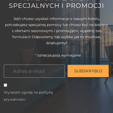
SPECJALNYCH I PROMOCJI
Jeśli chcesz uzyskać informacje o naszym hotelu,
potrzebujesz specjalnej pomocy lub chcesz być na bieżąco
z ofertami sezonowymi i promocjami, wypełnij ten
formularz! Odpowiemy tak szybko jak to możliwe,
dziękujemy!
" oznacza pola wymagane
"*
Email
*
Zgoda
Wyrażam zgodę na
politykę
*
prywatności
.*
CAPTCHA