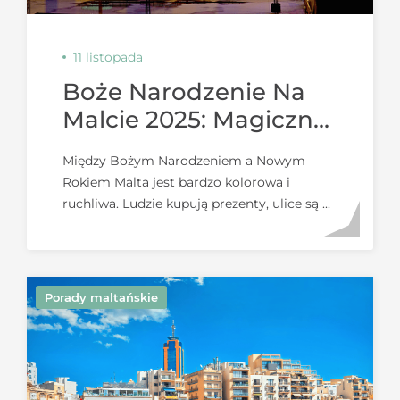
11 listopada
Boże Narodzenie Na
Malcie 2025: Magiczne
Targi, Światła I
Między Bożym Narodzeniem a Nowym
Świąteczne Uczty
Rokiem Malta jest bardzo kolorowa i
ruchliwa. Ludzie kupują prezenty, ulice są ...
Porady maltańskie