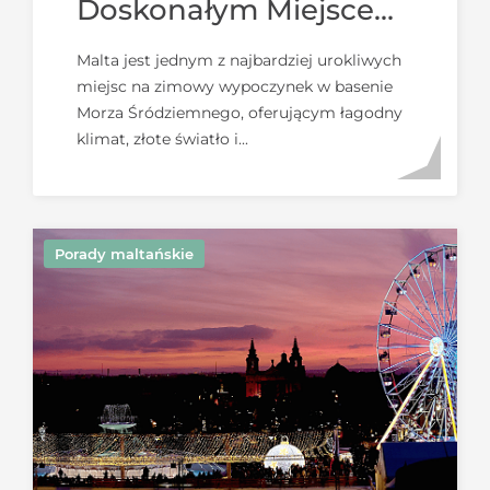
Doskonałym Miejscem
Na Zimowy
Malta jest jednym z najbardziej urokliwych
Wypoczynek Dla Par
miejsc na zimowy wypoczynek w basenie
Morza Śródziemnego, oferującym łagodny
klimat, złote światło i...
Porady maltańskie