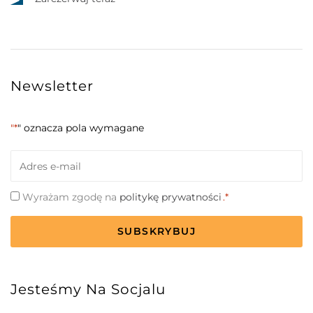
Newsletter
"*
" oznacza pola wymagane
Email
*
Zgoda
Wyrażam zgodę na
politykę prywatności
.*
*
CAPTCHA
Jesteśmy Na Socjalu