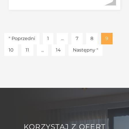
" Poprzedni
1
...
7
8
9
10
11
...
14
Następny "
KORZYSTAJ Z OFERT