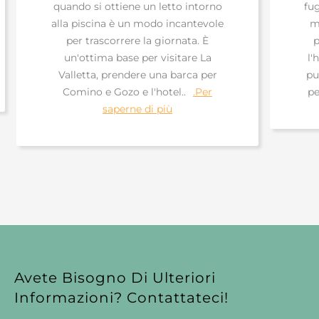
quando si ottiene un letto intorno
fug
alla piscina è un modo incantevole
mi
per trascorrere la giornata. È
p
un'ottima base per visitare La
l'
Valletta, prendere una barca per
pul
Comino e Gozo e l'hotel..
.Per
pe
saperne di più
Avete Bisogno Di Ulteriori
Informazioni? Contattateci!