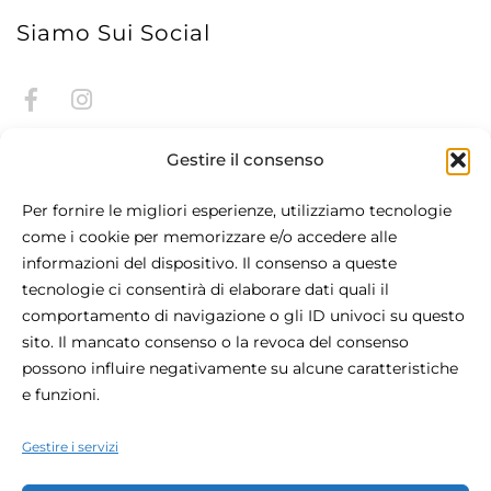
Siamo Sui Social
Gestire il consenso
Per fornire le migliori esperienze, utilizziamo tecnologie
come i cookie per memorizzare e/o accedere alle
informazioni del dispositivo. Il consenso a queste
Informazioni Su Be.HOTEL
tecnologie ci consentirà di elaborare dati quali il
comportamento di navigazione o gli ID univoci su questo
Situato nel cuore di St Julian's, il be.HOTEL è la definizione
sito. Il mancato consenso o la revoca del consenso
del moderno comfort urbano. L'hotel 4 stelle, situato in
possono influire negativamente su alcune caratteristiche
posizione centrale, è il luogo perfetto per visitare Malta, con
e funzioni.
la spiaggia a portata di mano e lo shopping e la vita
notturna a portata di mano.
Gestire i servizi