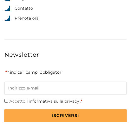
Contatto
Prenota ora
Newsletter
"*
" indica i campi obbligatori
Email
*
Consenso
Accetto l'
informativa sulla privacy
.*
*
CAPTCHA