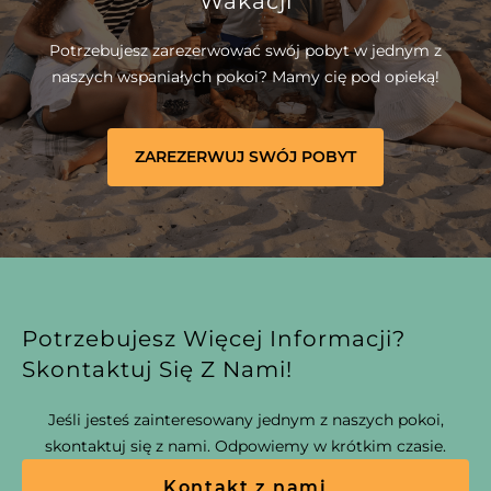
Wakacji
Potrzebujesz zarezerwować swój pobyt w jednym z
naszych wspaniałych pokoi? Mamy cię pod opieką!
ZAREZERWUJ SWÓJ POBYT
Potrzebujesz Więcej Informacji?
Skontaktuj Się Z Nami!
Jeśli jesteś zainteresowany jednym z naszych pokoi,
skontaktuj się z nami. Odpowiemy w krótkim czasie.
Kontakt z nami