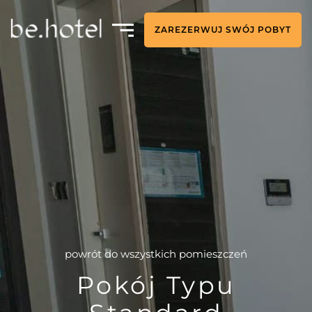
ZAREZERWUJ SWÓJ POBYT
powrót do wszystkich pomieszczeń
Pokój Typu