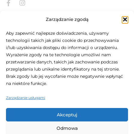
Zarządzanie zgodą
Aby zapewnić najlepsze doświadczenia, używamy
technologii takich jak pliki cookie do przechowywania
i/lub uzyskiwania dostępu do informacji o urządzeniu.
O Be.HOTEL
Wyrażenie zgody na te technologie umożliwi nam
przetwarzanie danych, takich jak zachowanie podczas
Położony w sercu St Julian's, be.HOTEL jest definicją
przeglądania lub unikalne identyfikatory na tej stronie.
nowoczesnego miejskiego komfortu. Ten centralnie
Brak zgody lub jej wycofanie może negatywnie wpłynąć
położony, 4-gwiazdkowy hotel jest idealnym miejscem na
na niektóre funkcje.
wizytę na Malcie, z plażą na wyciągnięcie ręki oraz
zakupami i życiem nocnym na wyciągnięcie ręki.
Zarządzanie usługami
Akceptuj
Odmowa