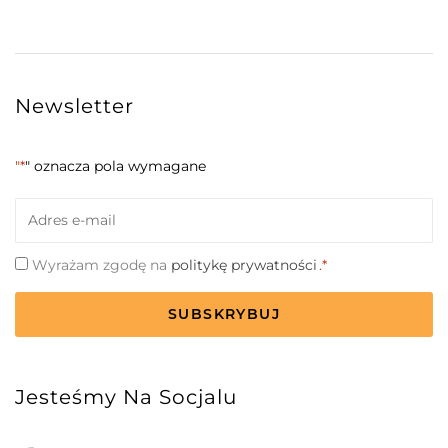
Newsletter
"*
" oznacza pola wymagane
Email
*
Zgoda
Wyrażam zgodę na
politykę prywatności
.*
*
CAPTCHA
Jesteśmy Na Socjalu