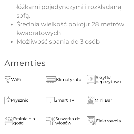
łóżkami pojedynczymi i rozkładaną
sofą.
Średnia wielkość pokoju: 28 metrów
kwadratowych
Możliwość spania do 3 osób
Amenties
Skrytka
WiFi
Klimatyzator
depozytowa
Prysznic
Smart TV
Mini Bar
Pralnia dla
Suszarka do
Elektrownia
gości
włosów