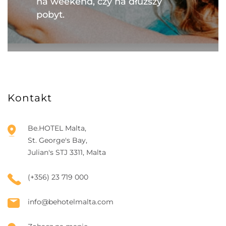
na weekend, czy na dłuższy
pobyt.
Kontakt
Be.HOTEL Malta,
St. George's Bay,
Julian's STJ 3311, Malta
(+356) 23 719 000
info@behotelmalta.com