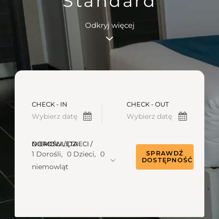
Standard
Odkryj więcej
CHECK - IN
CHECK - OUT
DOROŚLI / DZIECI / NIEMOWLĘTA
1 Dorośli,
0 Dzieci,
0
SPRAWDŹ
DOSTĘPNOŚĆ
niemowląt