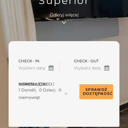
Superior
Odkryj więcej
CHECK - IN
CHECK - OUT
DOROŚLI / DZIECI / NIEMOWLĘTA
1 Dorośli,
0 Dzieci,
0
SPRAWDŹ
DOSTĘPNOŚĆ
niemowląt