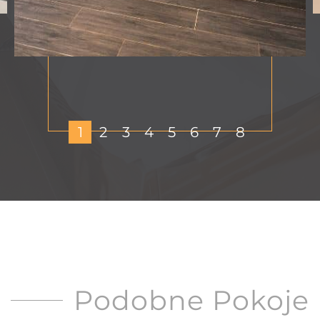
1
2
3
4
5
6
7
8
Podobne Pokoje