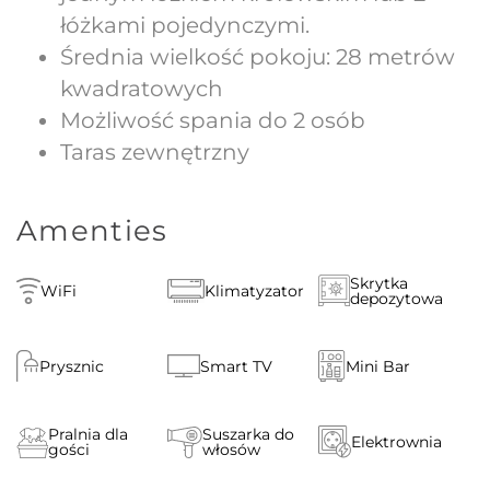
łóżkami pojedynczymi.
Średnia wielkość pokoju: 28 metrów
kwadratowych
Możliwość spania do 2 osób
Taras zewnętrzny
Amenties
Skrytka
WiFi
Klimatyzator
depozytowa
Prysznic
Smart TV
Mini Bar
Pralnia dla
Suszarka do
Elektrownia
gości
włosów