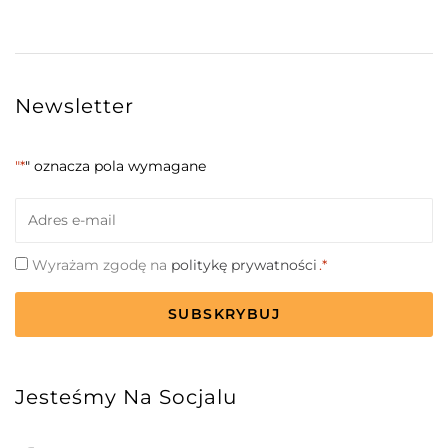
Newsletter
"*
" oznacza pola wymagane
Email
*
Zgoda
Wyrażam zgodę na
politykę prywatności
.*
*
CAPTCHA
Jesteśmy Na Socjalu