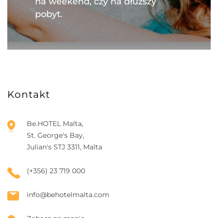
na weekend, czy na dłuższy
pobyt.
Kontakt
Be.HOTEL Malta,
St. George's Bay,
Julian's STJ 3311, Malta
(+356) 23 719 000
info@behotelmalta.com