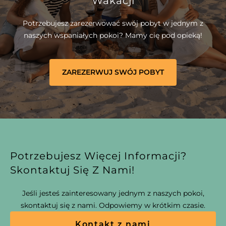
Wakacji
Potrzebujesz zarezerwować swój pobyt w jednym z
naszych wspaniałych pokoi? Mamy cię pod opieką!
ZAREZERWUJ SWÓJ POBYT
Potrzebujesz Więcej Informacji?
Skontaktuj Się Z Nami!
Jeśli jesteś zainteresowany jednym z naszych pokoi,
skontaktuj się z nami. Odpowiemy w krótkim czasie.
Kontakt z nami