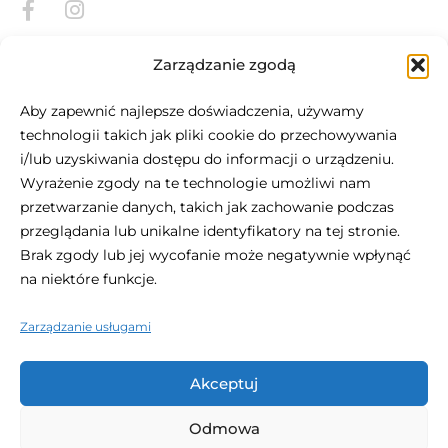
Zarządzanie zgodą
Aby zapewnić najlepsze doświadczenia, używamy
technologii takich jak pliki cookie do przechowywania
i/lub uzyskiwania dostępu do informacji o urządzeniu.
O Be.HOTEL
Wyrażenie zgody na te technologie umożliwi nam
przetwarzanie danych, takich jak zachowanie podczas
Położony w sercu St Julian's, be.HOTEL jest definicją
przeglądania lub unikalne identyfikatory na tej stronie.
nowoczesnego miejskiego komfortu. Ten centralnie
Brak zgody lub jej wycofanie może negatywnie wpłynąć
położony, 4-gwiazdkowy hotel jest idealnym miejscem na
na niektóre funkcje.
wizytę na Malcie, z plażą na wyciągnięcie ręki oraz
zakupami i życiem nocnym na wyciągnięcie ręki.
Zarządzanie usługami
Akceptuj
Odmowa