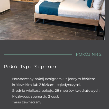
POKÓJ NR 2
Pokój Typu Superior
Nowoczesny pokój designerski z jednym łóżkiem
królewskim lub 2 łóżkami pojedynczymi.
Średnia wielkość pokoju: 28 metrów kwadratowych
Możliwość spania do 2 osób
Taras zewnętrzny