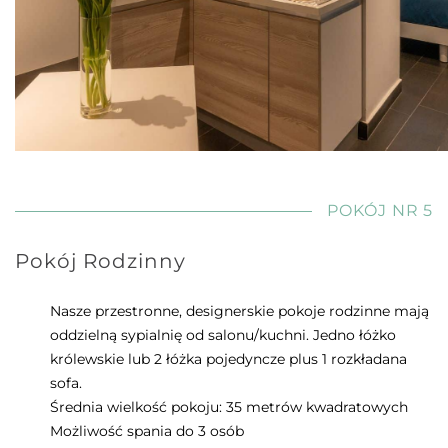
POKÓJ NR 5
Pokój Rodzinny
Nasze przestronne, designerskie pokoje rodzinne mają
oddzielną sypialnię od salonu/kuchni. Jedno łóżko
królewskie lub 2 łóżka pojedyncze plus 1 rozkładana
sofa.
Średnia wielkość pokoju: 35 metrów kwadratowych
Możliwość spania do 3 osób