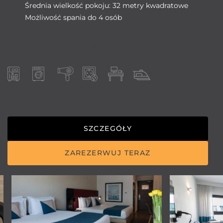
Średnia wielkość pokoju: 32 metry kwadratowe
Możliwość spania do 4 osób
Udogodnienia
SZCZEGÓŁY
ZAREZERWUJ TERAZ