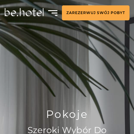
ZAREZERWUJ SWÓJ POBYT
Pokoje
Szeroki Wybór Do