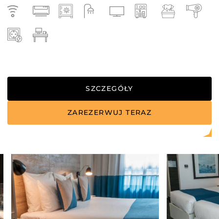
SZCZEGÓŁY
ZAREZERWUJ TERAZ