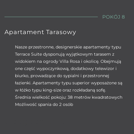
POKÓJ 8
Apartament Tarasowy
Nasze przestronne, designerskie apartamenty typu
Terrace Suite dysponują wyjątkowym tarasem z
widokiem na ogrody Villa Rosa i okolicę. Obejmują
one część wypoczynkową, dodatkowy telewizor i
biurko, prowadzące do sypialni i przestronnej
łazienki. Apartamenty typu superior wyposażone są
w łóżko typu king-size oraz rozkładaną sofę.
Średnia wielkość pokoju: 38 metrów kwadratowych
Możliwość spania do 2 osób
Udogodnienia