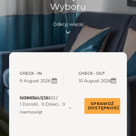
Wyboru
Odkryj więcej
CHECK - IN
CHECK - OUT
DOROŚLI / DZIECI / NIEMOWLĘTA
1 Dorośli,
0 Dzieci,
0
SPRAWDŹ
DOSTĘPNOŚĆ
niemowląt