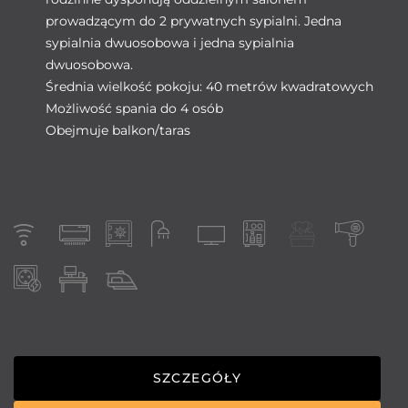
prowadzącym do 2 prywatnych sypialni. Jedna
sypialnia dwuosobowa i jedna sypialnia
dwuosobowa.
Średnia wielkość pokoju: 40 metrów kwadratowych
Możliwość spania do 4 osób
Obejmuje balkon/taras
Udogodnienia
SZCZEGÓŁY