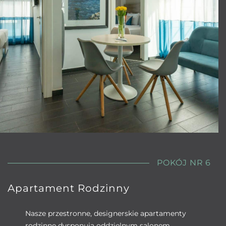
POKÓJ NR 6
Apartament Rodzinny
Nasze przestronne, designerskie apartamenty
rodzinne dysponują oddzielnym salonem