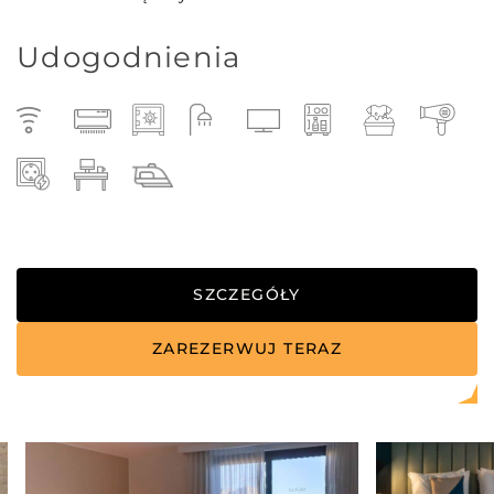
Udogodnienia
SZCZEGÓŁY
ZAREZERWUJ TERAZ