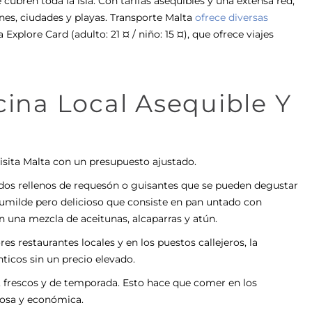
ubren toda la isla. Con tarifas asequibles y una extensa red,
nes, ciudades y playas. Transporte Malta
ofrece diversas
Explore Card (adulto: 21 ¤ / niño: 15 ¤), que ofrece viajes
cina Local Asequible Y
visita Malta con un presupuesto ajustado.
alados rellenos de requesón o guisantes que se pueden degustar
 humilde pero delicioso que consiste en pan untado con
n una mezcla de aceitunas, alcaparras y atún.
s restaurantes locales y en los puestos callejeros, la
ticos sin un precio elevado.
s, frescos y de temporada. Esto hace que comer en los
ciosa y económica.