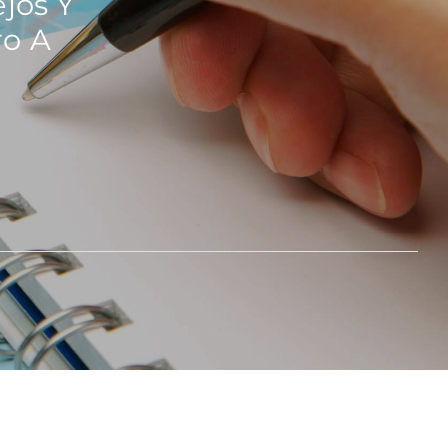
jos Y
ro A