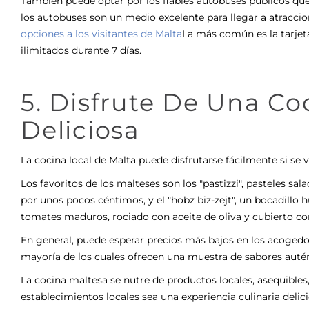
También puede optar por los fiables autobuses públicos que c
los autobuses son un medio excelente para llegar a atraccio
opciones a los visitantes de Malta
La más común es la tarjeta 
ilimitados durante 7 días.
5. Disfrute De Una Co
Deliciosa
La cocina local de Malta
puede disfrutarse fácilmente si se 
Los favoritos de los malteses son los "pastizzi", pasteles s
por unos pocos céntimos, y el "hobz biz-zejt", un bocadillo
tomates maduros, rociado con aceite de oliva y cubierto co
En general, puede esperar precios más bajos en los acogedore
mayoría de los cuales ofrecen una muestra de sabores autén
La cocina maltesa se nutre de productos locales, asequible
establecimientos locales sea una experiencia culinaria deli