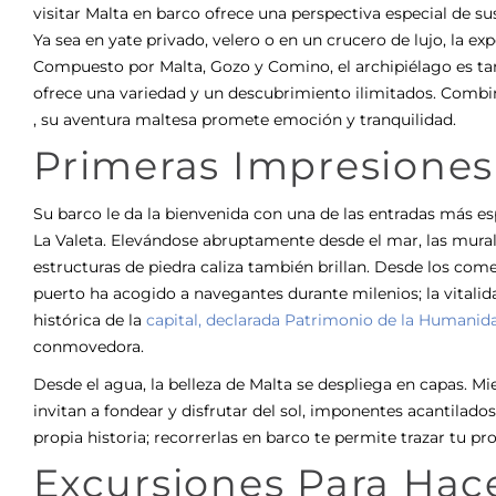
visitar Malta en barco ofrece una perspectiva especial de s
Ya sea en yate privado, velero o en un crucero de lujo, la ex
Compuesto por Malta, Gozo y Comino, el archipiélago es ta
ofrece una variedad y un descubrimiento ilimitados.
Combin
, su aventura maltesa promete emoción y tranquilidad.
Primeras Impresiones
Su barco le da la bienvenida con una de las entradas más e
La Valeta. Elevándose abruptamente desde el mar, las muralla
estructuras de piedra caliza también brillan. Desde los come
puerto ha acogido a navegantes durante milenios; la vitalid
histórica de la
capital, declarada Patrimonio de la Humani
conmovedora.
Desde el agua, la belleza de Malta se despliega en capas. M
invitan a fondear y disfrutar del sol, imponentes acantilad
propia historia; recorrerlas en barco te permite trazar tu pro
Excursiones Para Hac