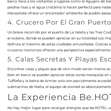
barco lleva a los visitantes a lugares como el Agujero de Sa
piedras lisas y el agua cristalina la hacen perfecta para nad
Marsaxlokk ofrece un encantador ambiente de pueblo pesque
4. Crucero Por El Gran Puert
Un breve recorrido por el puerto de La Valeta y las Tres Ci
el océano, donde se pueden apreciar en su totalidad sus im
disfruta al máximo de estas ciudades amuralladas. Gracias a 
cruceros nocturnos ofrecen una perspectiva especialmente
5. Calas Secretas Y Playas E
Encontrar calas y playas que de otro modo serían menos acce
bien en barco se pueden apreciar estas zonas tranquilas en
Tuffieħa
y la bahía de Armier solo son parcialmente accesible
submarinos de Malta, el equipo de snorkel es absolutamente
La Experiencia Be.HO
No hay mejor lugar para recargar energías que be.HOTEL, 