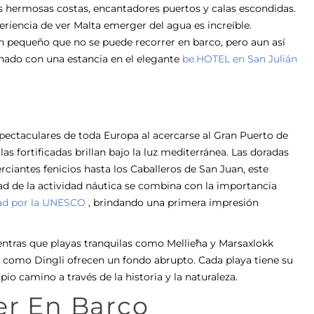
us hermosas costas, encantadores puertos y calas escondidas.
periencia de ver Malta emerger del agua es increíble.
n pequeño que no se puede recorrer en barco, pero aun así
ado con una estancia en el elegante
be.HOTEL en San Julián
spectaculares de toda Europa al acercarse al Gran Puerto de
s fortificadas brillan bajo la luz mediterránea. Las doradas
rciantes fenicios hasta los Caballeros de San Juan, este
ad de la actividad náutica se combina con la importancia
dad por la UNESCO
,
brindando una primera impresión
ientras que playas tranquilas como Mellieħa y Marsaxlokk
os como Dingli ofrecen un fondo abrupto. Cada playa tiene su
pio camino a través de la historia y la naturaleza.
er En Barco