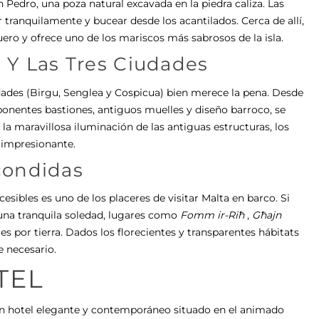
n Pedro, una poza natural excavada en la piedra caliza. Las
ar tranquilamente y bucear desde los acantilados. Cerca de allí,
ro y ofrece uno de los mariscos más sabrosos de la isla.
o Y Las Tres Ciudades
udades (Birgu, Senglea y Cospicua) bien merece la pena. Desde
ponentes bastiones, antiguos muelles y diseño barroco, se
la maravillosa iluminación de las antiguas estructuras, los
 impresionante.
scondidas
sibles es uno de los placeres de visitar Malta en barco. Si
 una tranquila soledad, lugares como
Fomm ir-Riħ
,
Għajn
s por tierra. Dados los florecientes y transparentes hábitats
 necesario.
TEL
un hotel elegante y contemporáneo situado en el animado