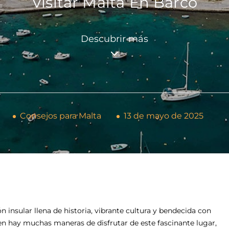
Visitar Malta En Barco
Descubrir más
Consejos para Malta
13 de mayo de 2025
insular llena de historia, vibrante cultura y bendecida con
ien hay muchas maneras de disfrutar de este fascinante lugar,