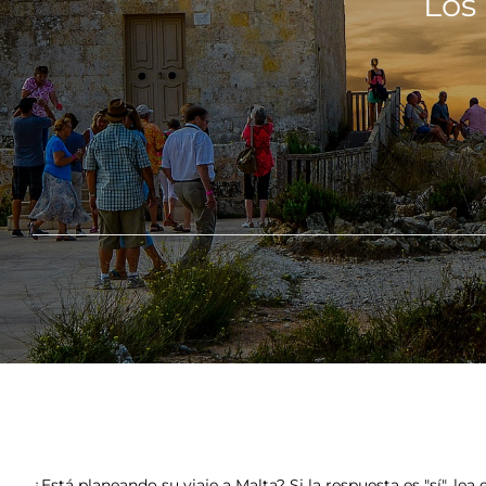
Los
¿Está planeando su viaje a Malta? Si la respuesta es "sí", lea