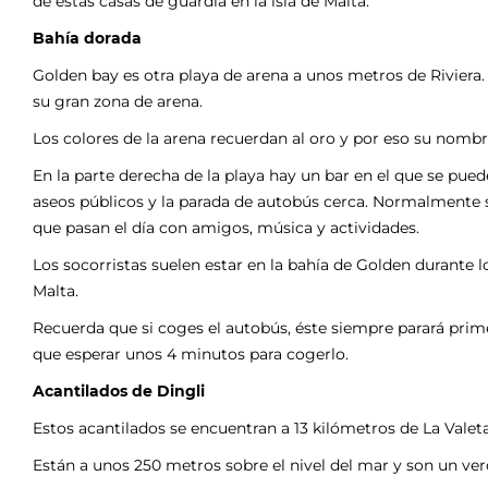
de estas casas de guardia en la isla de Malta.
Bahía dorada
Golden bay es otra playa de arena a unos metros de Riviera.
su gran zona de arena.
Los colores de la arena recuerdan al oro y por eso su nombr
En la parte derecha de la playa hay un bar en el que se pue
aseos públicos y la parada de autobús cerca. Normalmente s
que pasan el día con amigos, música y actividades.
Los socorristas suelen estar en la bahía de Golden durante
Malta.
Recuerda que si coges el autobús, éste siempre parará prime
que esperar unos 4 minutos para cogerlo.
Acantilados de Dingli
Estos acantilados se encuentran a 13 kilómetros de La Valet
Están a unos 250 metros sobre el nivel del mar y son un v