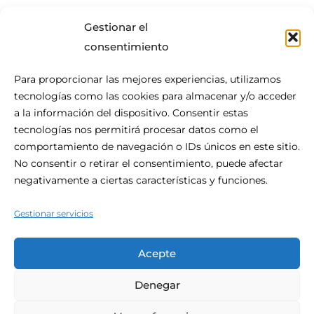
Gestionar el
consentimiento
Para proporcionar las mejores experiencias, utilizamos
tecnologías como las cookies para almacenar y/o acceder
Acerca De Be.HOTEL
a la información del dispositivo. Consentir estas
tecnologías nos permitirá procesar datos como el
Situado en el corazón de San Julián, be.HOTEL es la
comportamiento de navegación o IDs únicos en este sitio.
definición de la comodidad urbana moderna. Este céntrico
No consentir o retirar el consentimiento, puede afectar
hotel de 4 estrellas es el lugar perfecto para su visita a
negativamente a ciertas características y funciones.
Malta, con la playa al alcance de la mano y las compras y la
vida nocturna a la puerta.
Gestionar servicios
Acepte
Denegar
© 2026 Be.hotel.