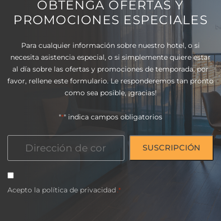
OBTENGA OFERTAS Y
PROMOCIONES ESPECIALES
Para cualquier información sobre nuestro hotel, o si
necesita asistencia especial, o si simplemente quiere estar
al día sobre las ofertas y promociones de temporada, por
favor, rellene este formulario. Le responderemos tan pronto
como sea posible, ¡gracias!
"
" indica campos obligatorios
*
Correo
electrónico
*
Consentimiento
Acepto la
*
política
de
privacidad
.*
CAPTCHA