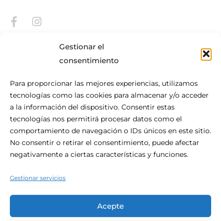
Gestionar el
consentimiento
Para proporcionar las mejores experiencias, utilizamos
tecnologías como las cookies para almacenar y/o acceder
Acerca De Be.HOTEL
a la información del dispositivo. Consentir estas
tecnologías nos permitirá procesar datos como el
Situado en el corazón de San Julián, be.HOTEL es la
comportamiento de navegación o IDs únicos en este sitio.
definición de la comodidad urbana moderna. Este céntrico
No consentir o retirar el consentimiento, puede afectar
hotel de 4 estrellas es el lugar perfecto para su visita a
negativamente a ciertas características y funciones.
Malta, con la playa al alcance de la mano y las compras y la
vida nocturna a la puerta.
Gestionar servicios
Acepte