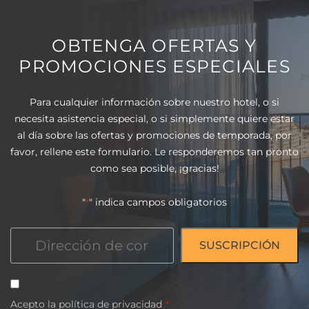
OBTENGA OFERTAS Y
PROMOCIONES ESPECIALES
Para cualquier información sobre nuestro hotel, o si
necesita asistencia especial, o si simplemente quiere estar
al día sobre las ofertas y promociones de temporada, por
favor, rellene este formulario. Le responderemos tan pronto
como sea posible, ¡gracias!
"
" indica campos obligatorios
*
Correo
electrónico
*
Consentimiento
Acepto la
*
política
de
privacidad
.*