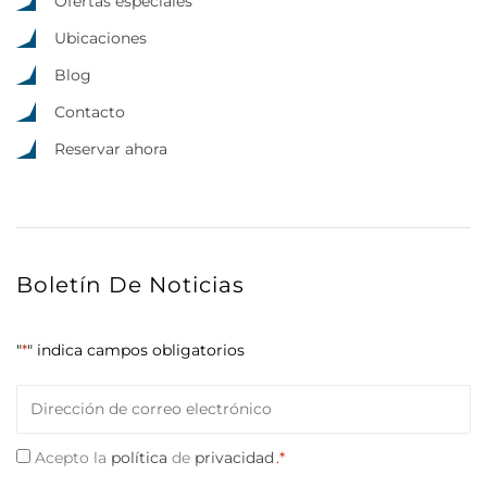
Ofertas especiales
Ubicaciones
Blog
Contacto
Reservar ahora
Boletín De Noticias
"
*
" indica campos obligatorios
Correo
electrónico
*
Consentimiento
Acepto la
política
de
privacidad
.*
*