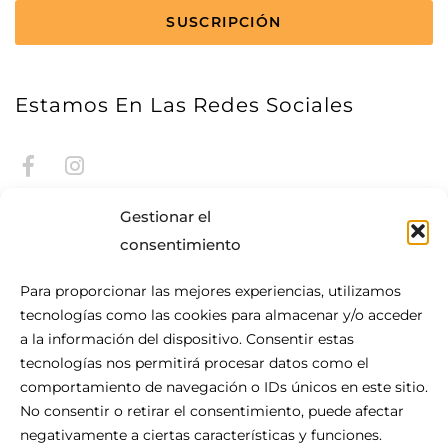
CAPTCHA
Estamos En Las Redes Sociales
Gestionar el
consentimiento
Para proporcionar las mejores experiencias, utilizamos
tecnologías como las cookies para almacenar y/o acceder
Acerca De Be.HOTEL
a la información del dispositivo. Consentir estas
tecnologías nos permitirá procesar datos como el
Situado en el corazón de San Julián, be.HOTEL es la
comportamiento de navegación o IDs únicos en este sitio.
definición de la comodidad urbana moderna. Este céntrico
No consentir o retirar el consentimiento, puede afectar
hotel de 4 estrellas es el lugar perfecto para su visita a
negativamente a ciertas características y funciones.