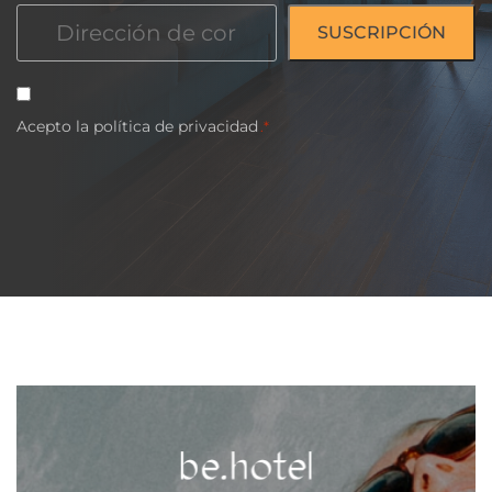
Correo
electrónico
*
Consentimiento
Acepto la
*
política
de
privacidad
.*
CAPTCHA