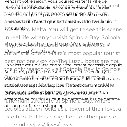
Pendant votre séjour, vous pourrez visiter la ville de
Victoria. La citadelle de Victoria a protégé la ville des
envahisseurs par le passé. Les rues de Victoria restent
animées toute l'année par les touristes et les vendeurs
ambulants.
Prenez Le Ferry Pour Vous Rendre
Dans La Capitale
La Valette est un autre endroit facilement accessible depuis
St Julian's, puisqu'elle n'est qu'à 10 minutes en ferry. La
Valette abrite une architecture baroque, des fontaines, des
statues, des espaces verts luxuriants et de nombreux
restaurants, cafés et bars. On y trouve également un
ensemble de boutiques haut de gamme et bas de gamme,
où l'on peut faire du shopping.