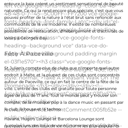
entoure la baie créent un sentiment sensationnel de beauté
naturelle. Ce qui la rend encore plus spéciale, c'est que vous
pouvez profiter de la nature à l'état brut sans renoncer aux
commodités de la vie moderne. Il existe de nombreuses
possibilités de restauration, d'hébergement et d'activités de
loisirs à George's Bay.
Fête À Paceville
St Julian's compte plus de clubs que n'importe quel autre
endroit à Malte, et la plupart de ces clubs sont concentrés
autour de Paceville, ce qui en fait le centre de la fête de la
ville. L'entrée des clubs est gratuite pour toute personne
âgée de plus de 17 ans. Tout le monde peut y trouver son
compte, de la musique pop à la dance music en passant par
le club, la house et la techno.
Havana, Hugo's Lounge et Barcelona Lounge sont
quelques-uns des lieux de vie nocturne les plus populaires