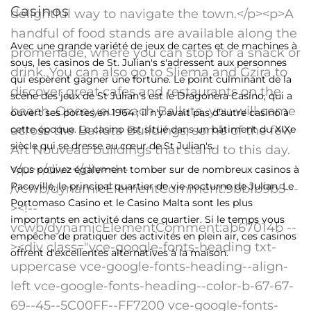
Casinos
Avec une grande variété de jeux de cartes et de machines à
sous, les casinos de St. Julian's s'adressent aux personnes
qui espèrent gagner une fortune. Le point culminant de la
scène des jeux de St Julian's est le Dragonera Casino, qui a
ouvert ses portes en 1964 ; il n'y avait pas d'autre casino à
cette époque. Le casino est situé dans un bâtiment du XIXe
siècle qui se dresse au cœur de St Julian's.
Vous pouvez également tomber sur de nombreux casinos à
Paceville, le principal quartier de vie nocturne de Julian. Le
Portomaso Casino et le Casino Malta sont les plus
importants en activité dans ce quartier. Si le temps vous
empêche de pratiquer des activités en plein air, ces casinos
offrent d'excellentes alternatives à la maison.