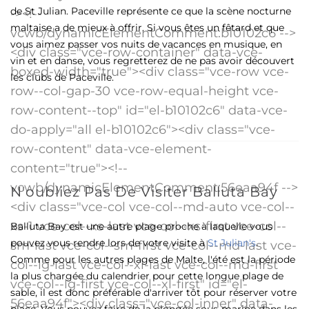
de St Julian. Paceville représente ce que la scène nocturne
maltaise a de mieux à offrir. Si vous êtes un fêtard et que
vous aimez passer vos nuits de vacances en musique, en
vin et en danse, vous regretterez de ne pas avoir découvert
les clubs de Paceville.
N'oubliez Pas De Visiter Balluta Bay
Balluta Bay est une autre plage proche à laquelle vous
pouvez vous rendre lors de votre visite à
St Julian's
.
Comme pour les autres plages de Malte, l'été est la période
la plus chargée du calendrier pour cette longue plage de
sable, il est donc préférable d'arriver tôt pour réserver votre