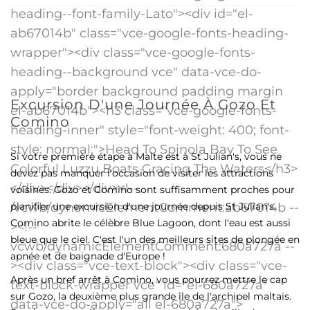
Excursion D'une Journée À Gozo Et
Comino
Si votre première étape à Malte est à St Julian's, vous ne
devez pas manquer l'occasion de visiter les attractions
voisines. Gozo et Comino sont suffisamment proches pour
planifier une excursion d'une journée depuis St Julian's.
Comino abrite le célèbre Blue Lagoon, dont l'eau est aussi
bleue que le ciel. C'est l'un des meilleurs sites de plongée en
apnée et de baignade d'Europe !
Après un bref arrêt à Comino, vous pourrez mettre le cap
sur Gozo, la deuxième plus grande île de l'archipel maltais.