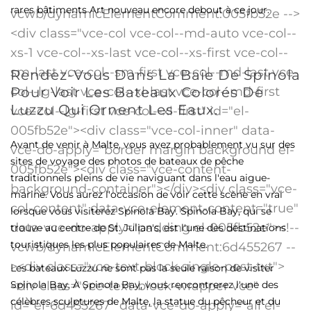
rares bâtiments Art nouveau encore debout à ce jour.
Rendez-Vous Dans La Baie De Spinola
Pour Voir Les Bateaux Colorés De
Luzzu Qui Ornent Les Eaux.
Avant de venir à Malte, vous avez probablement vu sur des
sites de voyage des photos de bateaux de pêche
traditionnels pleins de vie naviguant dans l'eau aigue-
marine. Vous aurez l'occasion de voir cette scène en vrai
lorsque vous visiterez Spinola Bay. Spinola Bay, qui se
trouve au centre de St. Julian's, est l'une des destinations
touristiques les plus populaires de Malte.
Les bateaux Luzzu ne sont pas la seule raison de visiter
Spinola Bay. À Spinola Bay, vous rencontrerez l'une des
célèbres sculptures de Malte, la statue du pêcheur et du