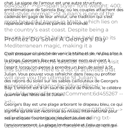
chat. Le signe de l'amour est une autre structure
emblématique de Spinola Bay, où les couples attachent des
cadenas en gage de leur amour, une tradition qui s'est
répandue dans d'autres parties du monde.
Profitez Du Soleil À George's Bay
C'est presque un péché de venir à Malte et de ne pas aller à
la plage. George's Bay est le premier nom qui vient à
l'esprit lorsqu'on pense à prendre un bain de soleil à St
Julian. Vous pouvez vous rafraîchir dans l'eau ou profiter
des rayons du soleil sur les sables caillouteux de George's
Bay. L'endroit est à un saut de puce de Paceville, le célèbre
quartier des fêtes de St Julian.
George's Bay est une plage arborant le drapeau bleu, ce qui
signifie qu'elle est reconnue au niveau international pour
ses pratiques touristiques respectueuses de
l'environnement. La plage immaculée et l'eau propre qui