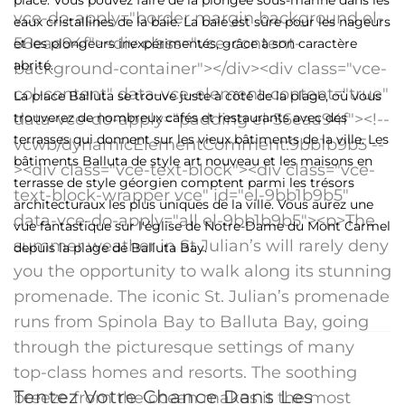
place. Vous pouvez faire de la plongée sous-marine dans les
eaux cristallines de la baie. La baie est sûre pour les nageurs
et les plongeurs inexpérimentés, grâce à son caractère
abrité.
La place Balluta se trouve juste à côté de la plage, où vous
trouverez de nombreux cafés et restaurants avec des
terrasses qui donnent sur les vieux bâtiments de la ville. Les
bâtiments Balluta de style art nouveau et les maisons en
terrasse de style géorgien comptent parmi les trésors
architecturaux les plus uniques de la ville. Vous aurez une
vue fantastique sur l'église de Notre-Dame du Mont Carmel
depuis la plage de Balluta Bay.
Tentez Votre Chance Dans Les